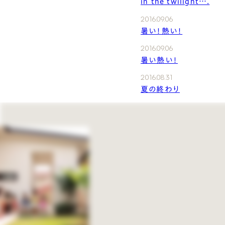
in the twilight….
2016.09.06
暑い！熱い！
2016.09.06
暑い熱い！
2016.08.31
夏の終わり