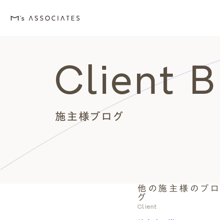
Client 
M's house
Lineup
Love
Works
Event・Blog
About
エムズの家
ラインナップ
エムズを愛する人たち
施工事例
イベント・ブログ
エムズのこと
施主様ブログ
他の施主様のブ
外観デザインスタイルから探
エムズを愛する人たち
イベント
エムズのこと
グ
Style
Love
Event・Blog
About
Client
シンプルモダン
施主座談会
イベント
会社案内