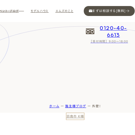
まずは相談する[無料]
ベント・ブログ
モデルハウス
エムズのこと
0120-40-
6613
［受付時間］ 9:00～18:00
Contact
Contact
Contact
Contact
Contact
Contact
Privacy
Privacy
Privacy
Privacy
Privacy
Privacy
Sitemap
Sitemap
Sitemap
Sitemap
Sitemap
Sitemap
ホーム
ー
施主様ブログ
ー
外壁！
羽島市 K様
ン
インスタ
ム公開