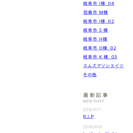
岐阜市 I様_04
羽島市 M様
岐阜市 I様_02
岐阜市 S 様
岐阜市 H様
岐阜市 O様_02
岐阜市 K 様_03
エムズアソシエイツ
その他
最新記事
NEW POST
2016.10.11
R.I.P
2016.09.10