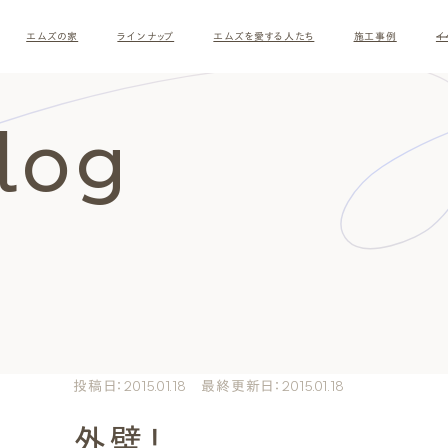
エムズの家
ラインナップ
エムズを愛する人たち
施工事例
イ
Blog
ロ
す
投稿日：2015.01.18 最終更新日：2015.01.18
外壁！
ナチュラルモダン
和モダ
お客様の暮らしインタビュー
スタッフ紹介
施主様
クレー