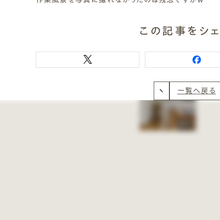
この記事をシェ
一覧へ戻る