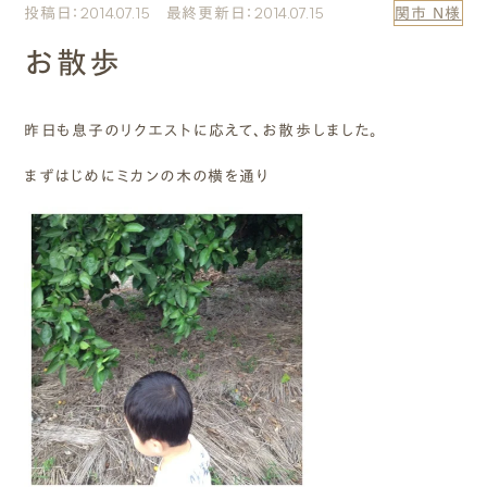
投稿日：2014.07.15 最終更新日：2014.07.15
関市 N様
エムズのこと
お散歩
0120-40-6613
［受付時間］ 9:00～18:00
昨日も息子のリクエストに応えて、お散歩しました。
まずはじめにミカンの木の横を通り
まずは相談する[無料]
モデルハウスを見る
ファーストプランを試す