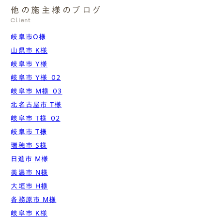
他の施主様のブログ
Client
岐阜市O様
山県市 K様
岐阜市 Y様
岐阜市 Y様_02
岐阜市 M様_03
北名古屋市 T様
岐阜市 T様_02
岐阜市 T様
瑞穂市 S様
日進市 M様
美濃市 N様
大垣市 H様
各務原市 M様
岐阜市 K様