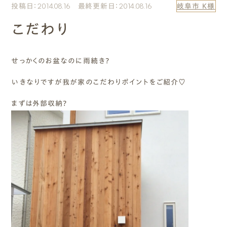
投稿日：2014.08.16 最終更新日：2014.08.16
岐阜市 K様
エムズのこと
こだわり
0120-40-6613
［受付時間］ 9:00～18:00
せっかくのお盆なのに雨続き?
いきなりですが我が家のこだわりポイントをご紹介♡
まずは相談する[無料]
まずは外部収納?
モデルハウスを見る
ファーストプランを試す