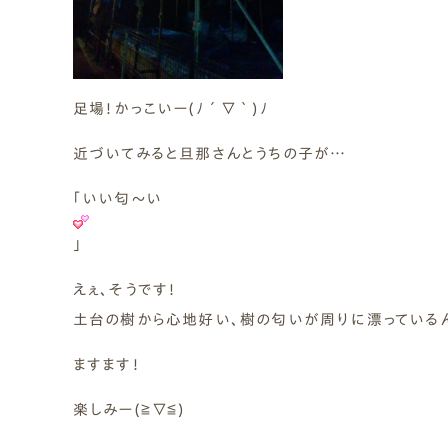
足場！かっこいー(ﾉ´▽｀)ﾉ
近づいてみると旦那さんとうちの子が…
｢いい匂～い
｣
えぇ、そうです！
土台の樹から心地好い、樹の匂いが周りに漂っている
ますます！
楽しみー(≧▽≦)