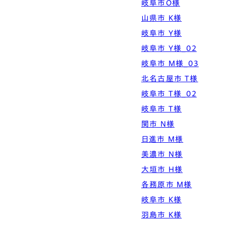
岐阜市O様
Simple Modern
Owners
Event
Company
山県市 K様
エムズの家について
ラインナップ
岐阜市 Y様
M's house
Lineup
外装仕様から探す
ブログ
Exterior Type
Blog
岐阜市 Y様_02
ナチュレエコ・アドバンス
10のお約束ごと、苦手な
（コスパ最強モデル）
こと
軒アリ
家づくりコラム
岐阜市 M様_03
Natureeco Advance
Promise
With Eaves
House Column
北名古屋市 T様
岐阜市 T様_02
エムズの平屋・二世帯住宅
岐阜市 T様
Hiraya&Nisetai
関市 N様
平屋住宅
Hiraya
日進市 M様
美濃市 N様
大垣市 H様
各務原市 M様
岐阜市 K様
羽島市 K様