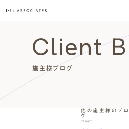
Client 
M's house
Lineup
Love
Works
Event・Blog
About
エムズの家
ラインナップ
エムズを愛する人たち
施工事例
イベント・ブログ
エムズのこと
施主様ブログ
他の施主様のブ
外観デザインスタイルから探
エムズを愛する人たち
イベント
エムズのこと
グ
Style
Love
Event・Blog
About
Client
シンプルモダン
施主座談会
イベント
会社案内