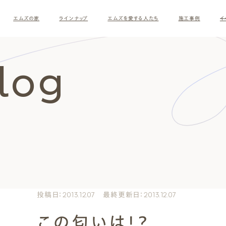
エムズの家
ラインナップ
エムズを愛する人たち
施工事例
イ
Blog
ロ
す
投稿日：2013.12.07 最終更新日：2013.12.07
この匂いは！？
ナチュラルモダン
和モダ
お客様の暮らしインタビュー
スタッフ紹介
施主様
クレー