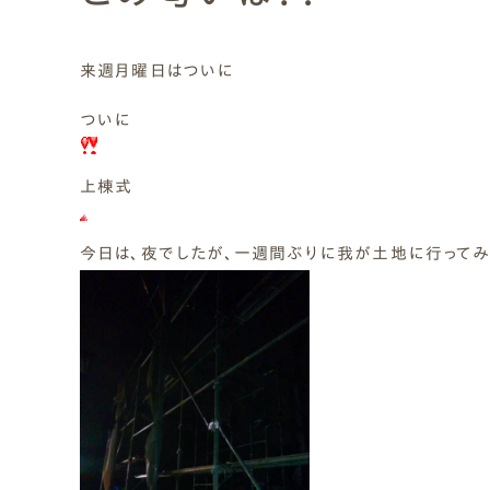
Natural Modern
Japanese
Voice
Staff
Owners I
Claim
来週月曜日はついに
ナチュレエコ・ゼロ
家づくりについて（標準
（高性
ナチュレエコ・プラス（最
家づくりの流れ/アフター
ついに
能ゼロエネルギー住宅）
仕様）
上級モデル）
保証
軒無し
ガレー
施主様ブログ
施主様ブログ[アメブロ]
Natureeco Zero
Order House
Natureeco Plus
Flow
Without Eaves
With Gar
Client Blog
blog_client
上棟式
今日は、夜でしたが、一週間ぶりに我が土地に行ってみ
二世帯住宅
Nisetai