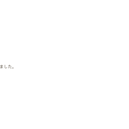
 Modern
nstagram
規格（企画）住宅 ナチュレ
ファーストプラン
エコ・ユニット
ジ付 (ビルトインガレージ)
スタッフブログ
First plan
Nature ECO UNIT.
age
Staff Blog
ました。