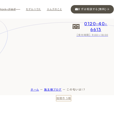
まずは相談する[無料]
ベント・ブログ
モデルハウス
エムズのこと
0120-40-
6613
［受付時間］ 9:00～18:00
Contact
Contact
Contact
Contact
Contact
Contact
Privacy
Privacy
Privacy
Privacy
Privacy
Privacy
Sitemap
Sitemap
Sitemap
Sitemap
Sitemap
Sitemap
ホーム
ー
施主様ブログ
ー
この匂いは！？
瑞穂市 S様
ン
インスタ
ム公開