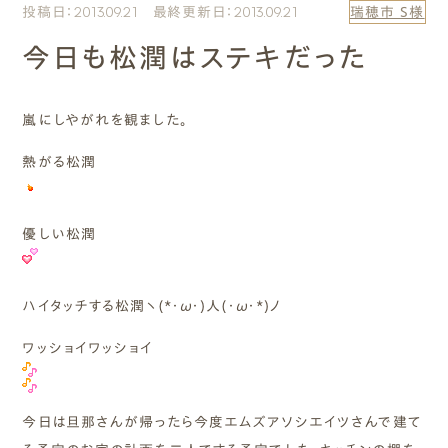
投稿日：2013.09.21 最終更新日：2013.09.21
瑞穂市 S様
エムズのこと
今日も松潤はステキだった
0120-40-6613
［受付時間］ 9:00～18:00
嵐にしやがれを観ました。
熱がる松潤
まずは相談する[無料]
モデルハウスを見る
優しい松潤
ファーストプランを試す
ハイタッチする松潤ヽ(*・ω・)人(・ω・*)ノ
ワッショイワッショイ
今日は旦那さんが帰ったら今度エムズアソシエイツさんで建て