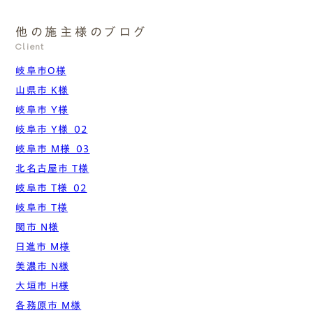
他の施主様のブログ
Client
岐阜市O様
山県市 K様
岐阜市 Y様
岐阜市 Y様_02
岐阜市 M様_03
北名古屋市 T様
岐阜市 T様_02
岐阜市 T様
関市 N様
日進市 M様
美濃市 N様
大垣市 H様
各務原市 M様