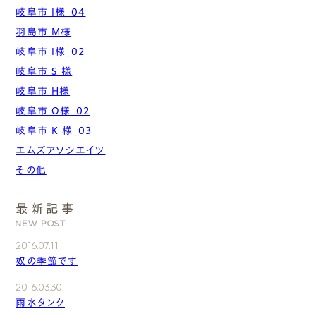
岐阜市 I様_04
羽島市 M様
岐阜市 I様_02
岐阜市 S 様
岐阜市 H様
岐阜市 O様_02
岐阜市 K 様_03
エムズアソシエイツ
その他
最新記事
NEW POST
2016.07.11
奴の季節です
2016.03.30
雨水タンク