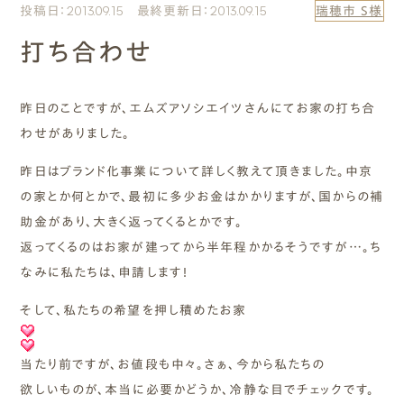
投稿日：2013.09.15 最終更新日：2013.09.15
瑞穂市 S様
エムズのこと
打ち合わせ
0120-40-6613
［受付時間］ 9:00～18:00
昨日のことですが、エムズアソシエイツさんにてお家の打ち合
わせがありました。
まずは相談する[無料]
昨日はブランド化事業について詳しく教えて頂きました。中京
の家とか何とかで、最初に多少お金はかかりますが、国からの補
モデルハウスを見る
助金があり、大きく返ってくるとかです。
返ってくるのはお家が建ってから半年程かかるそうですが…。ち
ファーストプランを試す
なみに私たちは、申請します！
そして、私たちの希望を押し積めたお家
当たり前ですが、お値段も中々。さぁ、今から私たちの
欲しいものが、本当に必要かどうか、冷静な目でチェックです。