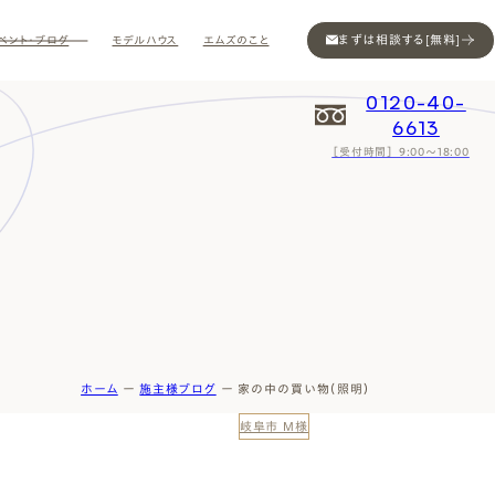
まずは相談する[無料]
ベント・ブログ
モデルハウス
エムズのこと
0120-40-
6613
［受付時間］ 9:00～18:00
Contact
Contact
Contact
Contact
Contact
Contact
Privacy
Privacy
Privacy
Privacy
Privacy
Privacy
Sitemap
Sitemap
Sitemap
Sitemap
Sitemap
Sitemap
ホーム
ー
施主様ブログ
ー
家の中の買い物（照明）
岐阜市 M様
ン
インスタ
ム公開