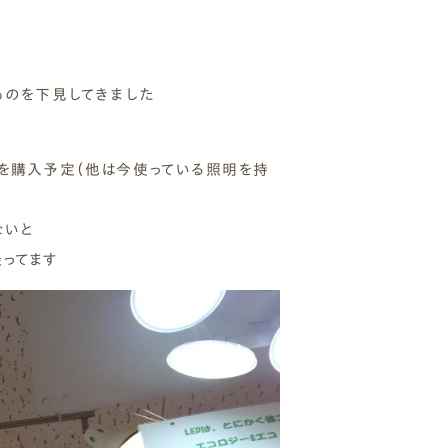
 Modern
nstagram
ものを下見してきました
規格（企画）住宅 ナチュレ
ファーストプラン
エコ・ユニット
ジ付 (ビルトインガレージ)
スタッフブログ
First plan
Nature ECO UNIT.
age
Staff Blog
を購入予定（他は今使っている照明を持
ないと
ってます