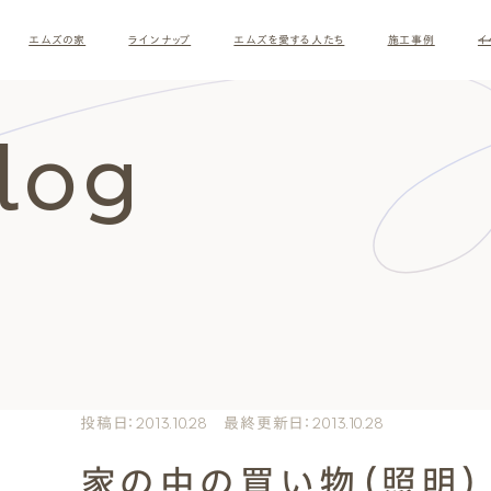
エムズの家
ラインナップ
エムズを愛する人たち
施工事例
イ
Blog
ロ
す
投稿日：2013.10.28 最終更新日：2013.10.28
家の中の買い物（照明）
ナチュラルモダン
和モダ
お客様の暮らしインタビュー
スタッフ紹介
施主様
クレー