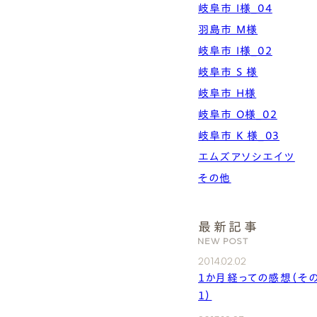
岐阜市 I様_04
羽島市 M様
岐阜市 I様_02
岐阜市 S 様
岐阜市 H様
岐阜市 O様_02
岐阜市 K 様_03
エムズアソシエイツ
その他
最新記事
NEW POST
2014.02.02
１か月経っての感想（そ
１）