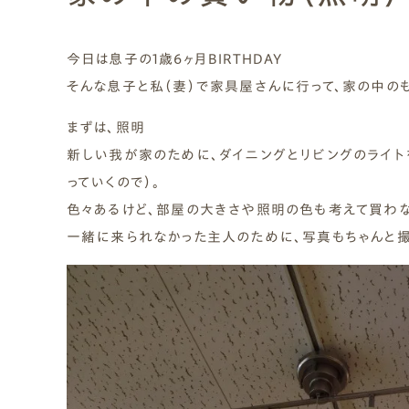
Natural Modern
Japanese
Voice
Staff
Owners I
Claim
今日は息子の1歳6ヶ月BIRTHDAY
そんな息子と私（妻）で家具屋さんに行って、家の中の
ナチュレエコ・ゼロ
家づくりについて（標準
（高性
ナチュレエコ・プラス（最
家づくりの流れ/アフター
能ゼロエネルギー住宅）
仕様）
上級モデル）
保証
軒無し
ガレー
施主様ブログ
施主様ブログ[アメブロ]
Natureeco Zero
Order House
Natureeco Plus
Flow
まずは、照明
Without Eaves
With Gar
Client Blog
blog_client
新しい我が家のために、ダイニングとリビングのライト
っていくので）。
色々あるけど、部屋の大きさや照明の色も考えて買わ
二世帯住宅
一緒に来られなかった主人のために、写真もちゃんと撮
Nisetai