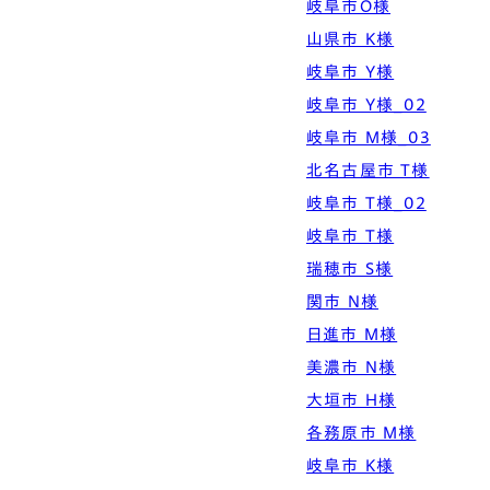
岐阜市O様
Simple Modern
Owners
Event
Company
山県市 K様
エムズの家について
ラインナップ
岐阜市 Y様
M's house
Lineup
外装仕様から探す
ブログ
Exterior Type
Blog
岐阜市 Y様_02
ナチュレエコ・アドバンス
10のお約束ごと、苦手な
（コスパ最強モデル）
こと
軒アリ
家づくりコラム
岐阜市 M様_03
Natureeco Advance
Promise
With Eaves
House Column
北名古屋市 T様
岐阜市 T様_02
エムズの平家・二世帯住宅
岐阜市 T様
Hiraya&Nisetai
瑞穂市 S様
平屋住宅
Hiraya
関市 N様
日進市 M様
美濃市 N様
大垣市 H様
各務原市 M様
岐阜市 K様