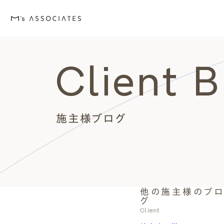
Client 
M's house
Lineup
Love
Works
Event・Blog
About
エムズの家
ラインナップ
エムズを愛する人たち
施工事例
イベント・ブログ
エムズのこと
施主様ブログ
他の施主様のブ
外観デザインスタイルから探
エムズを愛する人たち
イベント
エムズのこと
グ
Style
Love
Event・Blog
About
Client
シンプルモダン
施主座談会
イベント
会社案内