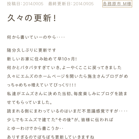
投稿日：2014.09.05 最終更新日：2014.09.05
各務原市 M様
エムズのこと
久々の更新！
0120-40-6613
［受付時間］ 9:00～18:00
何から書いていーのやら‥‥
随分久しぶりに更新です
まずは相談する[無料]
新しいお家に住み始めて早10ヶ月！
何かとバタバタすぎていき、よーやくここに戻ってきました
モデルハウスを見る
久々にエムズのホームページを開いたら施主さんブログがめ
っちゃめちゃ増えていてびっくり！！！
ファーストプランを試す
私達がエムズさんに決めた当初、毎度楽しみにブログを読ま
せてもらっていました。
読まれる側にまわっているのはいまだ不思議感覚ですが‥‥
少しでもエムズで建てた“その後”が、皆様に伝われば
とゆーわけでから書こうか‥
ありすぎるのでぼちぼち更新していきますね