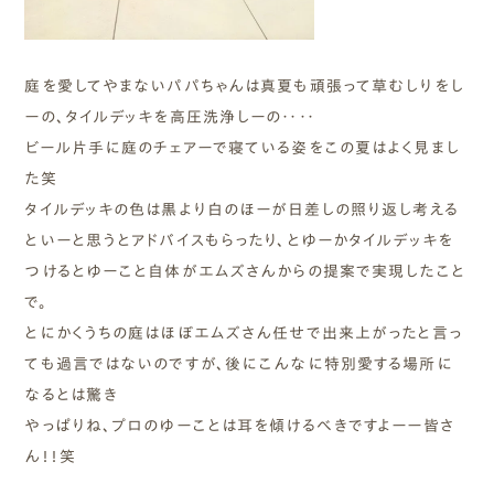
庭を愛してやまないパパちゃんは真夏も頑張って草むしりをし
ーの、タイルデッキを高圧洗浄しーの‥‥
ビール片手に庭のチェアーで寝ている姿をこの夏はよく見まし
た笑
タイルデッキの色は黒より白のほーが日差しの照り返し考える
といーと思うとアドバイスもらったり、とゆーかタイルデッキを
つけるとゆーこと自体がエムズさんからの提案で実現したこと
で。
とにかくうちの庭はほぼエムズさん任せで出来上がったと言っ
ても過言ではないのですが、後にこんなに特別愛する場所に
なるとは驚き
やっぱりね、プロのゆーことは耳を傾けるべきですよーー皆さ
ん！！笑