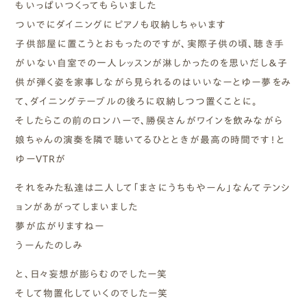
もいっぱいつくってもらいました
ついでにダイニングにピアノも収納しちゃいます
子供部屋に置こうとおもったのですが、実際子供の頃、聴き手
がいない自室での一人レッスンが淋しかったのを思いだし＆子
供が弾く姿を家事しながら見られるのはいいなーとゆー夢をみ
て、ダイニングテーブルの後ろに収納しつつ置くことに。
そしたらこの前のロンハーで、勝俣さんがワインを飲みながら
娘ちゃんの演奏を隣で聴いてるひとときが最高の時間です！と
ゆーVTRが
それをみた私達は二人して「まさにうちもやーん」なんてテンシ
ョンがあがってしまいました
夢が広がりますねー
うーんたのしみ
と、日々妄想が膨らむのでしたー笑
そして物置化していくのでしたー笑