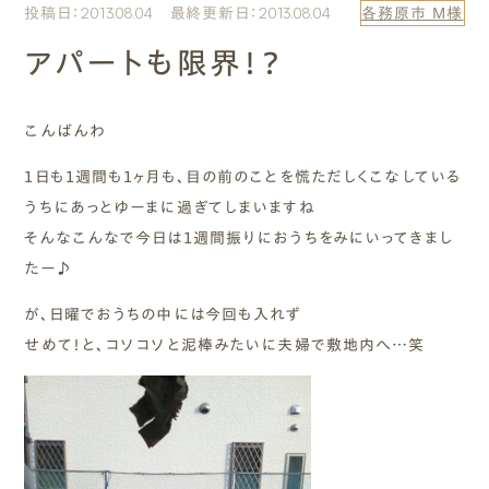
投稿日：2013.08.04 最終更新日：2013.08.04
各務原市 M様
エムズのこと
アパートも限界！？
0120-40-6613
［受付時間］ 9:00～18:00
こんばんわ
１日も１週間も１ヶ月も、目の前のことを慌ただしくこなしている
まずは相談する[無料]
うちにあっとゆーまに過ぎてしまいますね
そんなこんなで今日は１週間振りにおうちをみにいってきまし
モデルハウスを見る
たー♪
ファーストプランを試す
が、日曜でおうちの中には今回も入れず
せめて！と、コソコソと泥棒みたいに夫婦で敷地内へ…笑