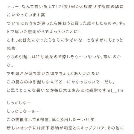
うしー」なんて言い訳して！？（笑）何かと収納せず部屋の隅に
おいやっています笑
ついでにおうちが建ったら使おうと買った細々したものや、ネッ
トで届いた照明やらでえっらいことに！
これ、衣替えになったらさらにやばいなーとさすがにちょっと
恐怖
うちの引越しは11月頃なので涼しそう…いやいや、寒いのか
な。
でも暑さが落ち着いた頃でちょうどありかがたい
この暑さの中引越しなんてどーにかなっちゃいそーだし。
と思うとこんな暑いなか毎日大工さんには感謝ですm(__)m
しっかしなー
しっなしなーぁ…
この物置化してる部屋、早く脱出したーい！！笑
新しいオウチには床下収納が和室とスキップフロア、その他に