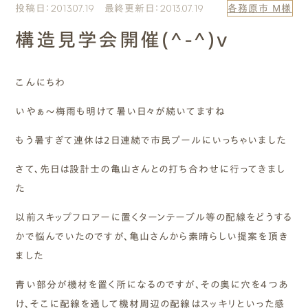
投稿日：2013.07.19 最終更新日：2013.07.19
各務原市 M様
エムズのこと
構造見学会開催(^-^)v
0120-40-6613
［受付時間］ 9:00～18:00
こんにちわ
いやぁ～梅雨も明けて暑い日々が続いてますね
まずは相談する[無料]
もう暑すぎて連休は２日連続で市民プールにいっちゃいました
モデルハウスを見る
さて、先日は設計士の亀山さんとの打ち合わせに行ってきまし
た
ファーストプランを試す
以前スキップフロアーに置くターンテーブル等の配線をどうする
かで悩んでいたのですが、亀山さんから素晴らしい提案を頂き
ました
青い部分が機材を置く所になるのですが、その奥に穴を4つあ
け、そこに配線を通して機材周辺の配線はスッキリといった感