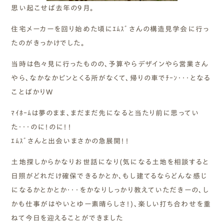
思い起こせば去年の9月。
住宅メーカーを回り始めた頃にｴﾑｽﾞさんの構造見学会に行っ
たのがきっかけでした。
当時は色々見に行ったものの、予算やらデザインやら営業さん
やら、なかなかピンとくる所がなくて、帰りの車でﾁｰﾝ・・・となる
ことばかりW
ﾏｲﾎｰﾑは夢のまま、まだまだ先になると当たり前に思ってい
た・・・のに！のに！！
ｴﾑｽﾞさんと出会いまさかの急展開！！
土地探しからかなりお世話になり(気になる土地を相談すると
日照がどれだけ確保できるかとか、もし建てるならどんな感じ
になるかとかとか・・・をかなりしっかり教えていただきーの、し
かも仕事がはやいとゆー素晴らしさ！)、楽しい打ち合わせを重
ねて今日を迎えることができました