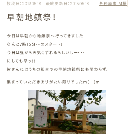
投稿日：2013.05.18 最終更新日：2013.05.18
各務原市 M様
エムズのこと
早朝地鎮祭！
0120-40-6613
［受付時間］ 9:00～18:00
今日は早朝から地鎮祭へ行ってきました
なんと7時15分～のスタート！
まずは相談する[無料]
今日は昼から天気くずれるらしいしー・・・
にしても早っ！！
モデルハウスを見る
皆さんにはうちの都合での早朝地鎮祭にも関わらず、
集まっていただきありがたい限りでしたm(__)m
ファーストプランを試す