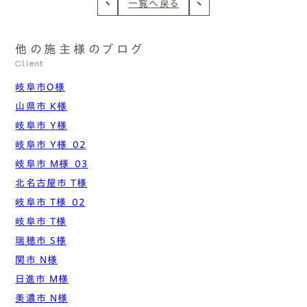
一覧へ戻る
他の施主様のブログ
Client
岐阜市O様
山県市 K様
岐阜市 Y様
岐阜市 Y様_02
岐阜市 M様_03
北名古屋市 T様
岐阜市 T様_02
岐阜市 T様
瑞穂市 S様
関市 N様
日進市 M様
美濃市 N様