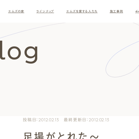
エムズの家
ラインナップ
エムズを愛する人たち
施工事例
イ
Blog
ロ
す
投稿日：2012.02.13 最終更新日：2012.02.13
足場がとれた～
ナチュラルモダン
和モダ
お客様の暮らしインタビュー
スタッフ紹介
施主様
クレー