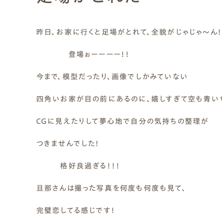
Natural Modern
Japanese
Voice
Staff
Owners I
Claim
昨日、お家に行くと足場がとれて、全貌がじゃじゃ～ん！
ナチュレエコ・ゼロ
家づくりについて（標準
（高性
ナチュレエコ・プラス（最
家づくりの流れ/アフター
登場ぉーーーー！！
能ゼロエネルギー住宅）
仕様）
上級モデル）
保証
軒無し
ガレー
施主様ブログ
施主様ブログ[アメブロ]
Natureeco Zero
Order House
Natureeco Plus
Flow
Without Eaves
With Gar
Client Blog
blog_client
今まで、模型だったり、画像でしかみていない
四角いお家が目の前にあるのに、嬉しすぎて空も青い
CGに見えたりして夢心地で自分の気持ちの整理が
二世帯住宅
Nisetai
つきませんでした！
格好良過ぎる！！！
旦那さんは撮った写真を何度も何度も見て、
完璧恋してる感じです！