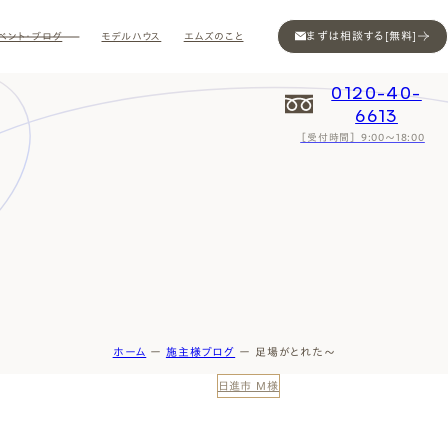
まずは相談する[無料]
ベント・ブログ
モデルハウス
エムズのこと
0120-40-
6613
［受付時間］ 9:00～18:00
Contact
Contact
Contact
Contact
Contact
Contact
Privacy
Privacy
Privacy
Privacy
Privacy
Privacy
Sitemap
Sitemap
Sitemap
Sitemap
Sitemap
Sitemap
ホーム
ー
施主様ブログ
ー
足場がとれた～
日進市 M様
ン
インスタ
ム公開