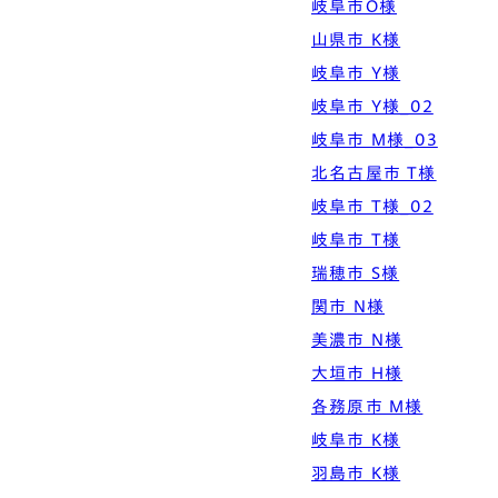
岐阜市O様
Simple Modern
Owners
Event
Company
山県市 K様
エムズの家について
ラインナップ
岐阜市 Y様
M's house
Lineup
外装仕様から探す
ブログ
Exterior Type
Blog
岐阜市 Y様_02
ナチュレエコ・アドバンス
10のお約束ごと、苦手な
（コスパ最強モデル）
こと
軒アリ
家づくりコラム
岐阜市 M様_03
Natureeco Advance
Promise
With Eaves
House Column
北名古屋市 T様
岐阜市 T様_02
エムズの平屋・二世帯住宅
岐阜市 T様
Hiraya&Nisetai
瑞穂市 S様
平屋住宅
Hiraya
関市 N様
美濃市 N様
大垣市 H様
各務原市 M様
岐阜市 K様
羽島市 K様