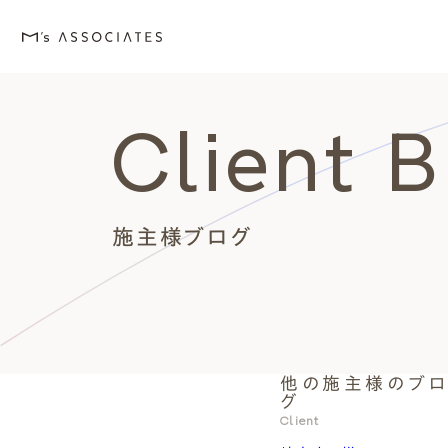
Client 
M's house
Lineup
Love
Works
Event・Blog
About
エムズの家
ラインナップ
エムズを愛する人たち
施工事例
イベント・ブログ
エムズのこと
施主様ブログ
他の施主様のブ
外観デザインスタイルから探
エムズを愛する人たち
イベント
エムズのこと
グ
Style
Love
Event・Blog
About
Client
シンプルモダン
施主座談会
イベント
会社案内