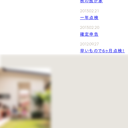
秋の我が家
2013.02.21
一年点検
2013.02.20
確定申告
2012.09.27
早いもので６ヶ月点検！