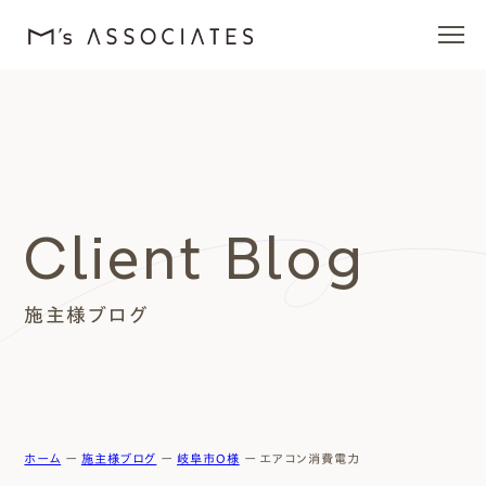
エムズの家
ラインナップ
Client Blog
エムズを愛する人たち
施主様ブログ
施工事例
イベント・ブログ
モデルハウス
ホーム
ー
施主様ブログ
ー
岐阜市O様
ー
エアコン消費電力