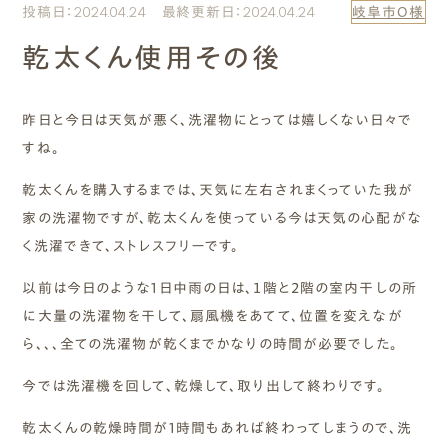
投稿日：2024.04.24 最終更新日：2024.04.24
岐阜市O様
エムズのこと
乾太くん使用その後
0120-40-6613
［受付時間］ 9:00～18:00
昨日と今日は天気が悪く、洗濯物にとっては嬉しくない日々で
すね。
まずは相談する[無料]
乾太くんを購入するまでは、天気に左右されまくっていた我が
家の洗濯物ですが、乾太くんを使っている今は天気の心配がな
モデルハウスを見る
く洗濯できて、ストレスフリーです。
ファーストプランを試す
以前は今日のような1日中雨の日は、１階と2階の室内干しの所
に大量の洗濯物を干して、扇風機をあてて、位置を変えなが
ら、、、全ての洗濯物が乾くまでかなりの時間が必要でした。
今では洗濯機を回して、乾燥して、取り出して終わりです。
乾太くんの乾燥時間が1時間もあれば終わってしまうので、洗