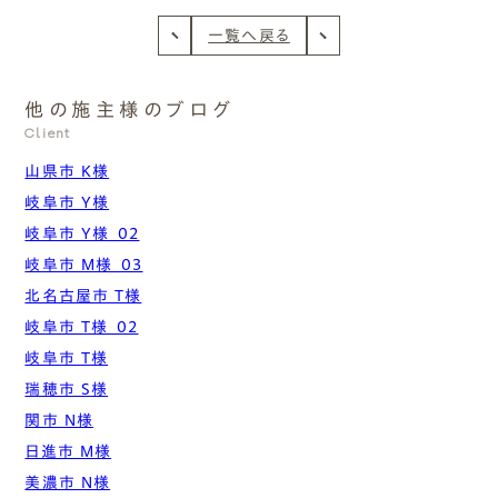
一覧へ戻る
他の施主様のブログ
Client
山県市 K様
岐阜市 Y様
岐阜市 Y様_02
岐阜市 M様_03
北名古屋市 T様
岐阜市 T様_02
岐阜市 T様
瑞穂市 S様
関市 N様
日進市 M様
美濃市 N様