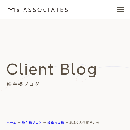
エムズの家
ラインナップ
Client Blog
エムズを愛する人たち
施主様ブログ
施工事例
イベント・ブログ
モデルハウス
ホーム
ー
施主様ブログ
ー
岐阜市O様
ー
乾太くん使用その後