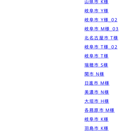
山県市 K様
Simple Modern
Owners
Event
Company
岐阜市 Y様
エムズの家について
ラインナップ
岐阜市 Y様_02
M's house
Lineup
外装仕様から探す
ブログ
Exterior Type
Blog
岐阜市 M様_03
ナチュレエコ・アドバンス
10のお約束ごと、苦手な
（コスパ最強モデル）
こと
軒アリ
家づくりコラム
北名古屋市 T様
Natureeco Advance
Promise
With Eaves
House Column
岐阜市 T様_02
岐阜市 T様
エムズの平屋・二世帯住宅
瑞穂市 S様
Hiraya&Nisetai
関市 N様
平屋住宅
Hiraya
日進市 M様
美濃市 N様
大垣市 H様
各務原市 M様
岐阜市 K様
羽島市 K様