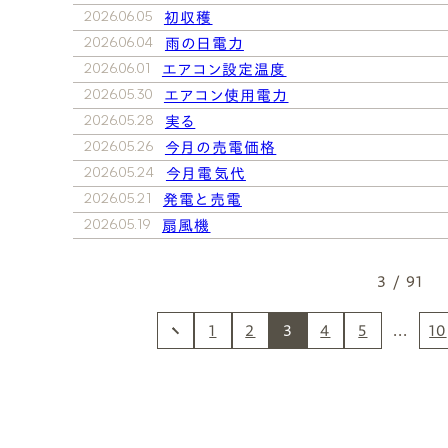
Natural Modern
Japanese
Voice
Staff
Owners I
Claim
2026.06.05
初収穫
2026.06.04
雨の日電力
2026.06.01
エアコン設定温度
2026.05.30
エアコン使用電力
ナチュレエコ・ゼロ
家づくりについて（標準
（高性
ナチュレエコ・プラス（最
家づくりの流れ/アフター
能ゼロエネルギー住宅）
仕様）
上級モデル）
保証
軒無し
ガレー
施主様ブログ
施主様ブログ[アメブロ]
2026.05.28
実る
Natureeco Zero
Order House
Natureeco Plus
Flow
Without Eaves
With Gar
Client Blog
blog_client
2026.05.26
今月の売電価格
2026.05.24
今月電気代
2026.05.21
発電と売電
2026.05.19
扇風機
二世帯住宅
Nisetai
3 / 91
1
2
3
4
5
...
10