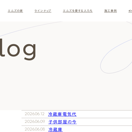
エムズの家
ラインナップ
エムズを愛する人たち
施工事例
イ
Blog
ロ
す
2026.06.12
冷蔵庫電気代
2026.06.09
子供部屋の今
ナチュラルモダン
和モダ
お客様の暮らしインタビュー
スタッフ紹介
施主様
クレー
2026.06.08
冷蔵庫