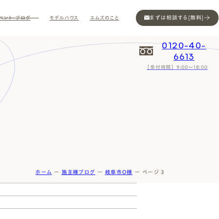
まずは相談する[無料]
ベント・ブログ
モデルハウス
エムズのこと
0120-40-
6613
［受付時間］ 9:00～18:00
Contact
Contact
Contact
Contact
Contact
Contact
Privacy
Privacy
Privacy
Privacy
Privacy
Privacy
Sitemap
Sitemap
Sitemap
Sitemap
Sitemap
Sitemap
ホーム
ー
施主様ブログ
ー
岐阜市O様
ー
ページ 3
ン
インスタ
ム公開