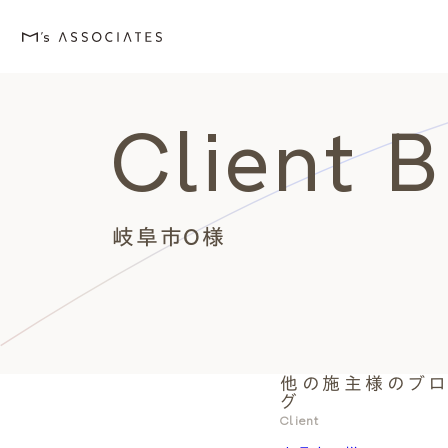
Client 
M's house
Lineup
Love
Works
Event・Blog
About
エムズの家
ラインナップ
エムズを愛する人たち
施工事例
イベント・ブログ
エムズのこと
岐阜市O様
他の施主様のブ
外観デザインスタイルから探
エムズを愛する人たち
イベント
エムズのこと
グ
Style
Love
Event・Blog
About
Client
シンプルモダン
施主座談会
イベント
会社案内