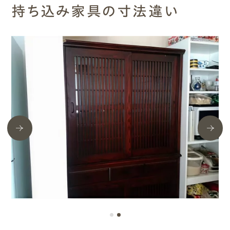
持ち込み家具の寸法違い
エムズのこと
0120-40-6613
［受付時間］ 9:00～18:00
まずは相談する[無料]
モデルハウスを見る
ファーストプランを試す