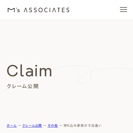
エムズの家
ラインナップ
Claim
エムズを愛する人たち
クレーム公開
施工事例
イベント・ブログ
モデルハウス
ホーム
ー
クレーム公開
ー
その他
ー
持ち込み家具の寸法違い