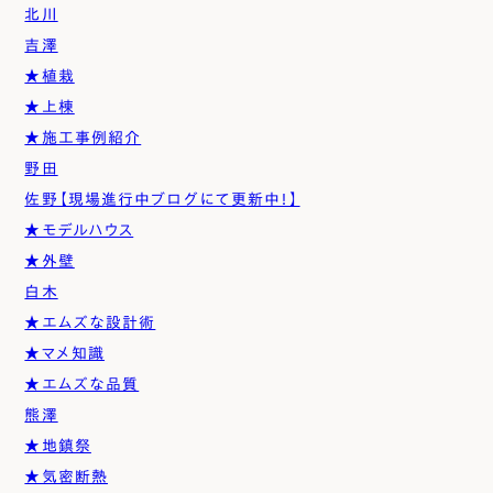
北川
吉澤
★植栽
★上棟
★施工事例紹介
野田
佐野【現場進行中ブログにて更新中！】
★モデルハウス
★外壁
白木
★エムズな設計術
★マメ知識
★エムズな品質
熊澤
★地鎮祭
★気密断熱