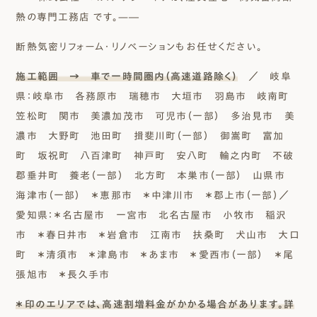
熱の専門工務店 です。—―
断熱気密リフォーム・リノベーションもお任せください。
施工範囲 → 車で一時間圏内（高速道路除く）
／ 岐阜
県：岐阜市 各務原市 瑞穂市 大垣市 羽島市 岐南町
笠松町 関市 美濃加茂市 可児市（一部） 多治見市 美
濃市 大野町 池田町 揖斐川町（一部） 御嵩町 富加
町 坂祝町 八百津町 神戸町 安八町 輪之内町 不破
郡垂井町 養老（一部） 北方町 本巣市（一部） 山県市
海津市（一部） ＊恵那市 ＊中津川市 ＊郡上市（一部）／
愛知県：＊名古屋市 一宮市 北名古屋市 小牧市 稲沢
市 ＊春日井市 ＊岩倉市 江南市 扶桑町 犬山市 大口
町 ＊清須市 ＊津島市 ＊あま市 ＊愛西市（一部） ＊尾
張旭市 ＊長久手市
＊印のエリアでは、高速割増料金がかかる場合があります。詳