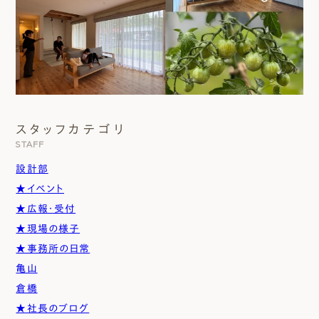
スタッフカテゴリ
STAFF
設計部
★イベント
★広報・受付
★現場の様子
★事務所の日常
亀山
倉橋
★社長のブログ