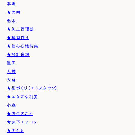
平野
★照明
栃木
★施工管理部
★模型作り
★住み心地特集
★設計道場
豊田
大橋
大倉
★街づくり（エムズタウン）
★エムズな制度
小森
★お金のこと
★床下エアコン
★タイル