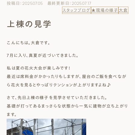
投稿日：2025.07.05 最終更新日：2025.07.17
エムズのこと
スタッフブログ
★現場の様子
大倉
上棟の見学
0120-40-6613
［受付時間］ 9:00～18:00
こんにちは。大倉です。
まずは相談する[無料]
7月に入り、真夏が近づいてきました。
私は夏の花火大会が楽しみです！
モデルハウスを見る
最近は席料金がかかったりもしますが、屋台のご飯を食べなが
ら花火を見るとやっぱりテンションが上がりますよね♪
ファーストプランを試す
さて、先日上棟の様子を見学させていただきました。
基礎が打ってあるまっさらな状態から一気に建物が立ち上がり
ます。