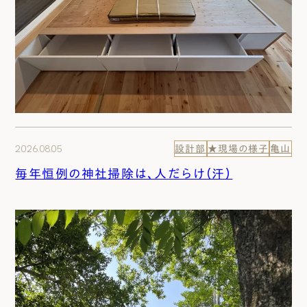
2026.08.05
設計部
★現場の様子
亀山
毎年恒例の神社掃除は、人だらけ（汗）